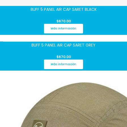
BUFF 5 PANEL AIR CAP SARET BLACK
$
670.00
Más información
BUFF 5 PANEL AIR CAP SARET GREY
$
670.00
Más información