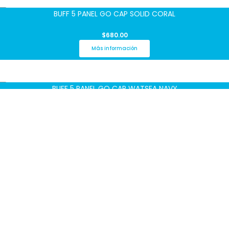
BUFF 5 PANEL GO CAP SOLID CORAL
$
680.00
Más información
BUFF 5 PANEL GO CAP WATSEA NAVY
$
680.00
Más información
BUFF GO VISOR ACES SEAGROVE GREEN
$
550.00
Más información