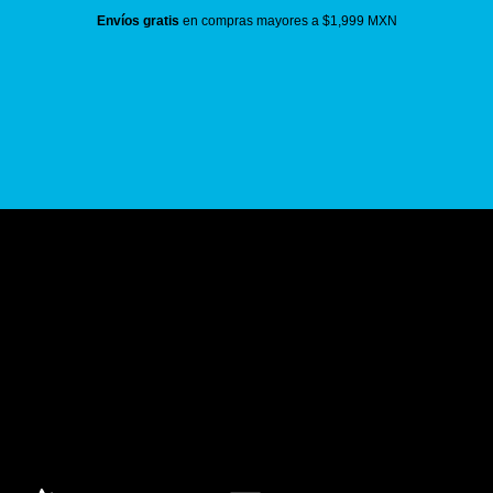
Envíos gratis
en compras mayores a $1,999 MXN