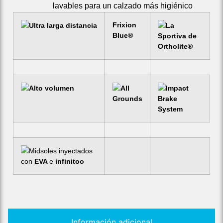
lavables para un calzado más higiénico
Frixion
Ultra larga distancia
La
Blue
®
Sportiva de
Ortholite
®
Alto volumen
All
Impact
Grounds
Brake
System
Midsoles inyectados
con
EVA
e
infinitoo
Información adicional