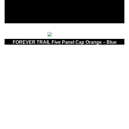
FOREVER TRAIL Five Panel Cap Orange – Blue
$
500.00
Más información
FOREVER TRAIL Five Panel Cap White – Coffee
$
500.00
Más información