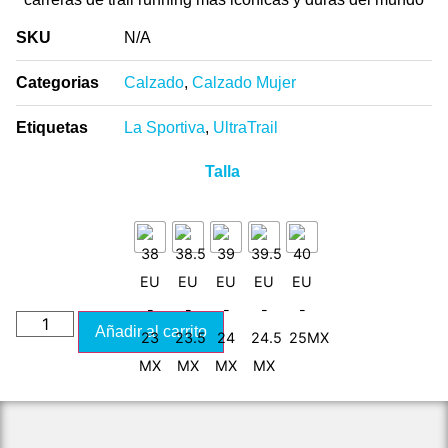
SKU
N/A
Categorias
Calzado
,
Calzado Mujer
Etiquetas
La Sportiva
,
UltraTrail
Talla
Añadir al carrito