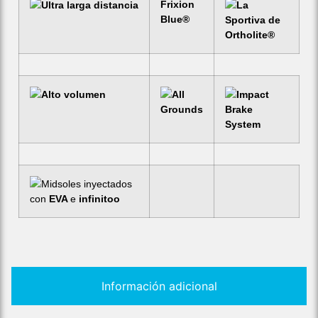
Frixion
Ultra larga distancia
La
Blue
®
Sportiva de
Ortholite
®
Alto volumen
All
Impact
Grounds
Brake
System
Midsoles inyectados
con
EVA
e
infinitoo
Información adicional