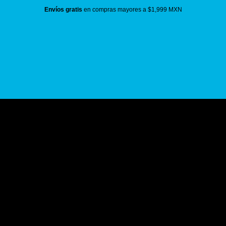
Envíos gratis
en compras mayores a $1,999 MXN