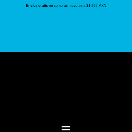
Envíos gratis
en compras mayores a $1,999 MXN