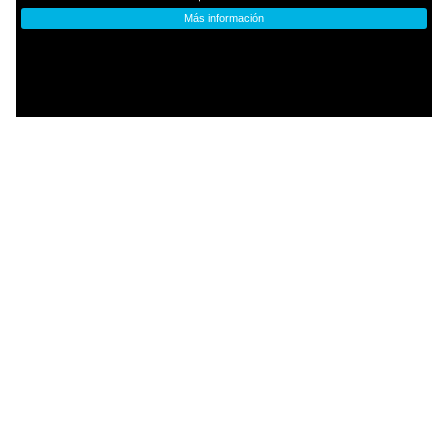
Más información
FOREVER TRAIL Five Panel Cap Orange – Blue
$
500.00
Más información
FOREVER TRAIL Five Panel Cap White – Coffee
$
500.00
Más información