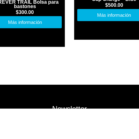
EVER TRAIL Bolsa para
$
500.00
bastones
$
300.00
Más información
Más información
Newsletter
Registrate para recibir nuestros correos
promocionales
Registro